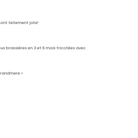
nt tellement jolis!
ux brassières en 3 et 6 mois tricotées avec
grandmere »