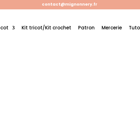
contact@mignonnery.fr
icot
Kit tricot/Kit crochet
Patron
Mercerie
Tuto