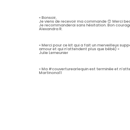
« Bonsoir,
Je viens de recevoir ma commande 😍 Merci bea
Je recommanderai sans hésitation. Bon courage
Alexandra R.
« Merci pour ce kit qui a fait un merveilleux s
amour et qui n’attendent plus que bébé) »
Julie Lemeunier
« Ma #couverturearlequin est terminée et n’a
Martinona11