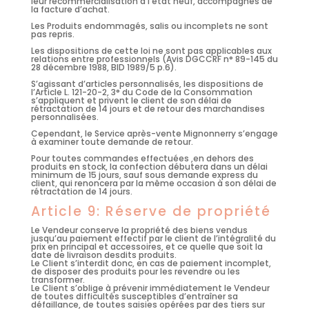
leur recommercialisation à l’état neuf, accompagnés de
la facture d’achat.
Les Produits endommagés, salis ou incomplets ne sont
pas repris.
Les dispositions de cette loi ne sont pas applicables aux
relations entre professionnels (Avis DGCCRF n° 89-145 du
28 décembre 1988, BID 1989/5 p.6).
S’agissant d’articles personnalisés, les dispositions de
l’Article L. 121-20-2, 3° du Code de la Consommation
s’appliquent et privent le client de son délai de
rétractation de 14 jours et de retour des marchandises
personnalisées.
Cependant, le Service après-vente Mignonnerry s’engage
à examiner toute demande de retour.
Pour toutes commandes effectuées ,en dehors des
produits en stock, la confection débutera dans un délai
minimum de 15 jours, sauf sous demande express du
client, qui renoncera par la même occasion à son délai de
rétractation de 14 jours.
Article 9: Réserve de propriété
Le Vendeur conserve la propriété des biens vendus
jusqu’au paiement effectif par le client de l’intégralité du
prix en principal et accessoires, et ce quelle que soit la
date de livraison desdits produits.
Le Client s’interdit donc, en cas de paiement incomplet,
de disposer des produits pour les revendre ou les
transformer.
Le Client s’oblige à prévenir immédiatement le Vendeur
de toutes difficultés susceptibles d’entraîner sa
défaillance, de toutes saisies opérées par des tiers sur