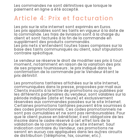
Les commandes ne sont définitives que lorsque le
paiement en ligne a été accepté.
Article 4: Prix et facturation
Les prix sur le site internet sont exprimés en Euros.
Les prix applicables sont les tarifs en vigueur à la date de
la commande. Les frais de livraison sont à la charge du
client et sont facturés à la fin de la commande en
supplément des produits commandés.
Les prix nets s’entendent toutes taxes comprises sur la
base des tarifs communiqués au client, sauf stipulation
contraire spécifique.
Le vendeur se réserve le droit de modifier ses prix à tout
moment, notamment en raison de la variation des prix
de ses propres fournisseurs ; le prix indiqué dans la
confirmation de la commande par le Vendeur étant le
prix définitif.
Les promotions tarifaires affichées sur le site Internet,
communiquées dans la presse, proposées par mail aux
Clients inscrits à la lettre de promotions ou publiées par
les différents partenaires du vendeur, sont valables sur la
période indiquée (date et heure) et exclusivement
réservées aux commandes passées sur le site Internet.
Certaines promotions tarifaires peuvent être soumises à
des codes promotionnels. Ces codes promotionnels ne
sont pas cumulables et ne sont pas remboursables. Pour
que le client puisse en bénéficier, il est obligatoire de les
inscrire dans le cadre réservé à cet effet lors de la
validation de la commande sur le site internet. Sauf
indication contraire du Vendeur, ces promotions ne
seront en aucun cas appliquées dans les autres circuits
de distribution (téléphone, fax, courrier, etc.).