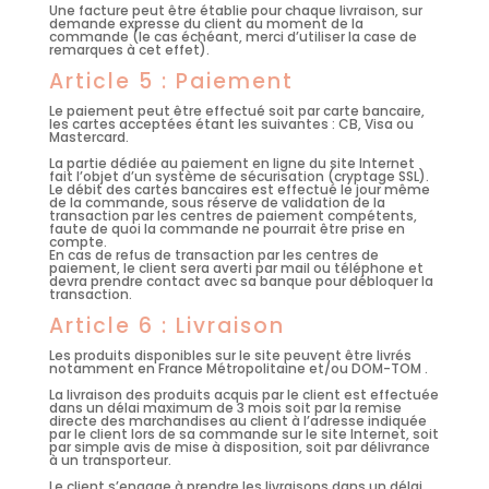
Une facture peut être établie pour chaque livraison, sur
demande expresse du client au moment de la
commande (le cas échéant, merci d’utiliser la case de
remarques à cet effet).
Article 5 : Paiement
Le paiement peut être effectué soit par carte bancaire,
les cartes acceptées étant les suivantes : CB, Visa ou
Mastercard.
La partie dédiée au paiement en ligne du site Internet
fait l’objet d’un système de sécurisation (cryptage SSL).
Le débit des cartes bancaires est effectué le jour même
de la commande, sous réserve de validation de la
transaction par les centres de paiement compétents,
faute de quoi la commande ne pourrait être prise en
compte.
En cas de refus de transaction par les centres de
paiement, le client sera averti par mail ou téléphone et
devra prendre contact avec sa banque pour débloquer la
transaction.
Article 6 : Livraison
Les produits disponibles sur le site peuvent être livrés
notamment en France Métropolitaine et/ou DOM-TOM
.
La livraison des produits acquis par le client est effectuée
dans un délai maximum de 3 mois soit par la remise
directe des marchandises au client à l’adresse indiquée
par le client lors de sa commande sur le site Internet, soit
par simple avis de mise à disposition, soit par délivrance
à un transporteur.
Le client s’engage à prendre les livraisons dans un délai