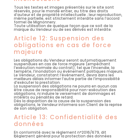
Tous les textes et images présentés sur le site sont
réservés, pour le monde entier, au titre des droits
d’auteur et de propriété intellectuelle ; leur reproduction,
même partielle, est strictement interdite sans l’accord
formel de
Mignonnery
.
Toute utilisation de quelque façon que ce soit de la
marque du Vendeur ou de ses dérivés est interdite.
Article 12: Suspension des
obligations en cas de force
majeure
Les obligations du Vendeur seront automatiquement
suspendues en cas de force majeure (empêchant
l’exécution normale du contrat), tel que l’incendie, la
tempête, l’inondation ou événement politiques majeurs.
Le Vendeur, constatant l’événement, devra dans les
meilleurs délais informer l’autre partie de l’impossibilité
d’exécuter la prestation.
La suspension des obligations ne pourra en aucun cas
être cause de responsabilité pour non-exécution des
obligations, ni induire le versement de dommages et
intérêts ou pénalités de retard.
Dès la disparition de la cause de la suspension des
obligations, le Vendeur informera son Client de la reprise
de son obligation.
Article 13: Confidentialité des
données
En conformité avec le règlement n°2016/679, dit
Règlement général pour la protection des données