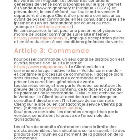
les ventes en magasin.
Les présentes conditions
générales de vente sont disponibles sur le site Internet
du Vendeur www.mignonnery.fr (rubrique «
CGV »
) et
prévaudront, le cas échéant, sur toute autre version.
Il
appartient à chaque Client d’en prendre connaissance
avant de passer commande, en les consultant sur le site
Internet ou en les demandant par courrier ou mail
(rubrique «
Contactez-nous
»).
En conséquence, le fait pour une personne physique ou
morale de passer commande sur le site internet
https://www.mignonnery.fr
, implique acceptation pleine
et entière du client à ces conditions générales de vente.
Article 3: Commande
Pour passer commande, un seul canal de distribution est
à votre disposition : le site Internet
https://www.mignonnery.fr
. Le Client valide sa
commande lorsqu’il active le lien « Valider commande »
et confirme le processus de commande. Il accepte alors
sans réserve
le processus de commande et les
présentes conditions générales de vente.
Les données enregistrées par le Vendeur constituent la
preuve de la nature, du contenu, de la date et du mode
de paiement de la commande. Celle-ci est archivée par
le Vendeur ; le Client peut accéder à cet archivage en
consultant directement l’historique de son compte
Client sur le site ou en contactant le service Clients par
mail (rubrique «
Contactez-nous
»).
Sauf preuve contraire, les données enregistrées par le
vendeur, constituent la preuve de l’ensemble des
transactions.
Les offres de produits s’entendent dans la limite des
stocks disponibles ; les indications sur la disponibilité des
produits sont fournies au moment de la passation de la
commande.