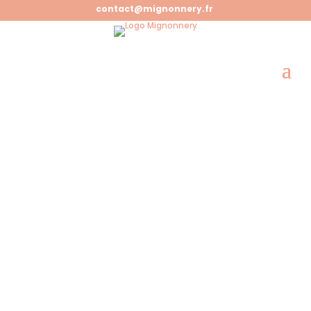
contact@mignonnery.fr
CGV
Nos Conditions Générales de
vente.