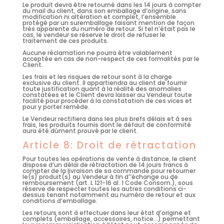
Le produit devra être retourné dans les 14 jours à compter
du mail du client, dans son emballage d’origine, sans
modification ni altération et complet, l’ensemble
protégé par un suremballage faisant mention de façon
très apparente du numéro de retour. Si tel n’était pas le
cas, le vendeur se réserve le droit de refuser le
traitement de ces produits.
Aucune réclamation ne pourra être valablement
acceptée en cas de non-respect de ces formalités par le
Client.
Les frais et les risques de retour sont à la charge
exclusive du client. Il appartiendra au client de fournir
toute justification quant à la réalité des anomalies
constatées et le Client devra laisser au Vendeur toute
facilité pour procéder à la constatation de ces vices et
pour y porter remède.
Le Vendeur rectifiera dans les plus brefs délais et à ses
frais, les produits fournis dont le défaut de conformité
aura été dûment prouvé par le client.
Article 8: Droit de rétractation
Pour toutes les opérations de vente à distance, le client
dispose d’un délai de rétractation de 14 jours francs à
compter de la livraison de sa commande pour retourner
le(s) produit(s) au Vendeur à fin d’’échange ou de
remboursement (art. L 121-16 al. 1 Code Consom.), sous
réserve de respecter toutes les autres conditions ci-
dessus tenant notamment au numéro de retour et aux
conditions d’emballage.
Les retours sont à effectuer dans leur état d’origine et
complets (emballage, accessoires, notice…) permettant