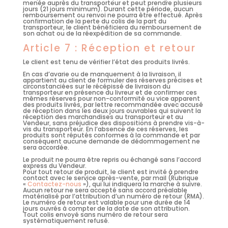
menée auprès du transporteur et peut prendre plusieurs
jours (21 jours minimum). Durant cette période, aucun
remboursement ou renvoi ne pourra être effectué. Après
confirmation de la perte du colis de la part du
transporteur, le client bénéficiera du remboursement de
son achat ou de la réexpédition de sa commande.
Article 7 : Réception et retour
Le client est tenu de vérifier l’état des produits livrés.
En cas d’avarie ou de manquement à la livraison, il
appartient au client de formuler des réserves précises et
circonstanciées sur le récépissé de livraison du
transporteur en présence du livreur et de confirmer ces
mêmes réserves pour non-conformité ou vice apparent
des produits livrés, par lettre recommandée avec accusé
de réception dans les deux jours ouvrables qui suivent la
réception des marchandises au transporteur et au
Vendeur, sans préjudice des dispositions à prendre vis-à-
vis du transporteur. En l’absence de ces réserves, les
produits sont réputés conformes à la commande et par
conséquent aucune demande de dédommagement ne
sera accordée.
Le produit ne pourra être repris ou échangé sans l’accord
express du Vendeur.
Pour tout retour de produit, le client est invité à prendre
contact avec le service après-vente, par mail (Rubrique
«
Contactez-nous
»), qui lui indiquera la marche à suivre.
Aucun retour ne sera accepté sans accord préalable
matérialisé par l’attribution d’un numéro de retour (RMA).
Le numéro de retour est valable pour une durée de 14
jours ouvrés à compter de la date de son attribution.
Tout colis envoyé sans numéro de retour sera
systématiquement refusé.