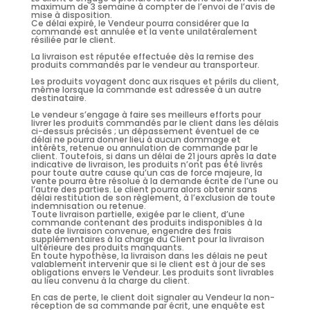
maximum de 3 semaine à compter de l’envoi de l’avis de
mise à disposition.
Ce délai expiré, le Vendeur pourra considérer que la
commande est annulée et la vente unilatéralement
résiliée par le client.
La livraison est réputée effectuée dès la remise des
produits commandés par le vendeur au transporteur.
Les produits voyagent donc aux risques et périls du client,
même lorsque la commande est adressée à un autre
destinataire.
Le vendeur s’engage à faire ses meilleurs efforts pour
livrer les produits commandés par le client dans les délais
ci-dessus précisés ; un dépassement éventuel de ce
délai ne pourra donner lieu à aucun dommage et
intérêts, retenue ou annulation de commande par le
client. Toutefois, si dans un délai de 21 jours après la date
indicative de livraison, les produits n’ont pas été livrés
pour toute autre cause qu’un cas de force majeure, la
vente pourra être résolue à la demande écrite de l’une ou
l’autre des parties. Le client pourra alors obtenir sans
délai restitution de son règlement, à l’exclusion de toute
indemnisation ou retenue.
Toute livraison partielle, exigée par le client, d’une
commande contenant des produits indisponibles à la
date de livraison convenue, engendre des frais
supplémentaires à la charge du Client pour la livraison
ultérieure des produits manquants.
En toute hypothèse, la livraison dans les délais ne peut
valablement intervenir que si le client est à jour de ses
obligations envers le Vendeur. Les produits sont livrables
au lieu convenu à la charge du client.
En cas de perte, le client doit signaler au Vendeur la non-
réception de sa commande par écrit, une enquête est