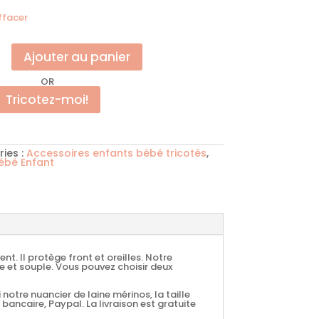
ffacer
Ajouter au panier
OR
Tricotez-moi!
ies :
Accessoires enfants bébé tricotés
,
ébé Enfant
t. Il protège front et oreilles. Notre
e et souple. Vous pouvez choisir deux
notre nuancier de laine mérinos, la taille
 bancaire, Paypal. La livraison est gratuite