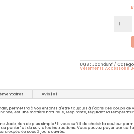
E
quantité
de
Bandeau
enfant
laine
Jade
UGS :
JbandEnf
Catégor
Vêtements Accessoire B
émentaires
Avis (0)
in, permettra à vos enfants d'être toujours à l'abris des coups de ven
hanne, est une matière naturelle, respirante, régulant la températur
ade, rien de plus simple ! Il vous suffit de choisir la couleur parmi 
 au panier” et de suivre les instructions. Vous pouvez payer par carte
era expédiée sous 2 jours ouvrés.