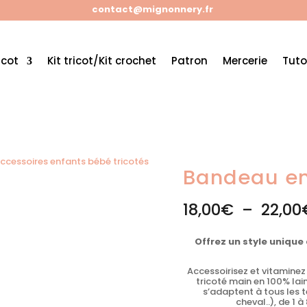
contact@mignonnery.fr
icot
Kit tricot/Kit crochet
Patron
Mercerie
Tuto
ccessoires enfants bébé tricotés
/ Bandeau enfant laine Jade
Bandeau en
18,00
€
–
22,00
Offrez un style unique
Accessoirisez et vitamine
tricoté main en 100% la
s’adaptent à tous les t
cheval..), de 1 