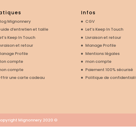
atiques
Infos
log Mignonnery
CGV
uide d’entretien et taille
Let’s Keep In Touch
et’s Keep In Touch
Livraison et retour
ivraison et retour
Manage Profile
anage Profile
Mentions légales
on compte
mon compte
on compte
Paiement 100% sécurisé
ffrir une carte cadeau
Politique de confidentiali
u Copyright Mignonnery 2020 ©