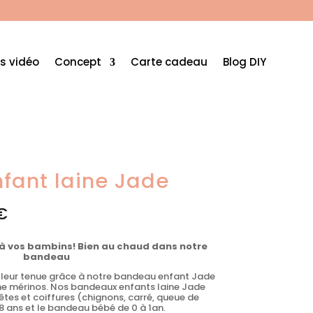
s vidéo
Concept
Carte cadeau
Blog DIY
fant laine Jade
Plage
€
de
prix :
18,00€
à
 à vos bambins! Bien au chaud dans notre
22,00€
bandeau
z leur tenue grâce à notre bandeau enfant Jade
ine mérinos. Nos bandeaux enfants laine Jade
êtes et coiffures (chignons, carré, queue de
à 8 ans et le bandeau bébé de 0 à 1an.