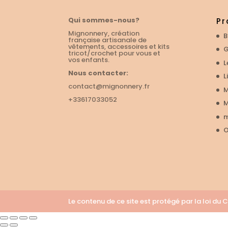
Qui sommes-nous?
Pr
Mignonnery, création
B
française artisanale de
vêtements, accessoires et kits
G
tricot/crochet pour vous et
vos enfants.
L
Nous contacter:
L
contact@mignonnery.fr
M
+33617033052
M
m
O
Le contenu de ce site est protégé par la loi d