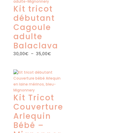
Kit tricot
débutant
Cagoule
adulte
Balaclava
Plage
30,00
€
–
35,00
€
de
prix :
30,00€
à
35,00€
Kit Tricot
Couverture
Arlequin
Bébé –