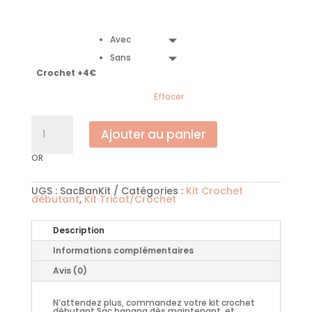
Avec
Sans
Crochet +4€
Effacer
quantité
de
Ajouter au panier
Kit
crochet
débutant
OR
sac
Banana
UGS :
SacBanKit
Catégories :
Kit Crochet
débutant
,
Kit Tricot/Crochet
Description
Informations complémentaires
Avis (0)
N’attendez plus, commandez votre kit crochet
débutant Sac banana dès maintenant, et