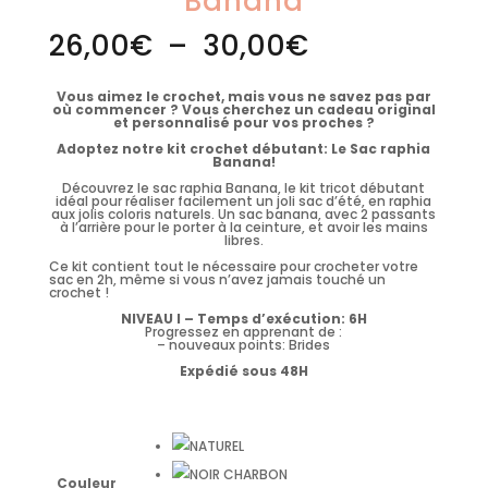
Banana
Plage
26,00
€
–
30,00
€
de
prix :
26,00€
à
Vous aimez le crochet, mais vous ne savez pas par
30,00€
où commencer ? Vous cherchez un cadeau original
et personnalisé pour vos proches ?
Adoptez notre kit crochet débutant: Le Sac raphia
Banana!
Découvrez le sac raphia Banana, le kit tricot débutant
idéal pour réaliser facilement un joli sac d’été, en raphia
aux jolis coloris naturels. Un sac banana, avec 2 passants
à l’arrière pour le porter à la ceinture, et avoir les mains
libres.
Ce kit contient tout le nécessaire pour crocheter votre
sac en 2h, même si vous n’avez jamais touché un
crochet !
NIVEAU I – Temps d’exécution: 6H
Progressez en apprenant de :
– nouveaux points: Brides
Expédié sous 48H
Couleur