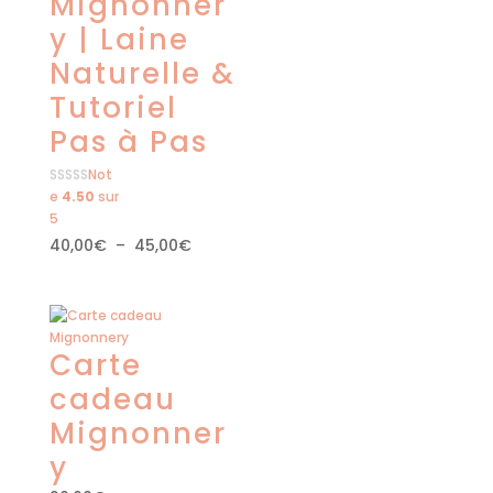
Mignonner
y | Laine
Naturelle &
Tutoriel
Pas à Pas
Not
e
4.50
sur
5
Plage
40,00
€
–
45,00
€
de
prix :
40,00€
à
Carte
45,00€
cadeau
Mignonner
y