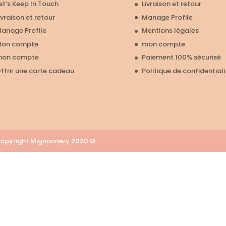
et’s Keep In Touch
Livraison et retour
ivraison et retour
Manage Profile
anage Profile
Mentions légales
on compte
mon compte
on compte
Paiement 100% sécurisé
ffrir une carte cadeau
Politique de confidentiali
u Copyright Mignonnery 2020 ©