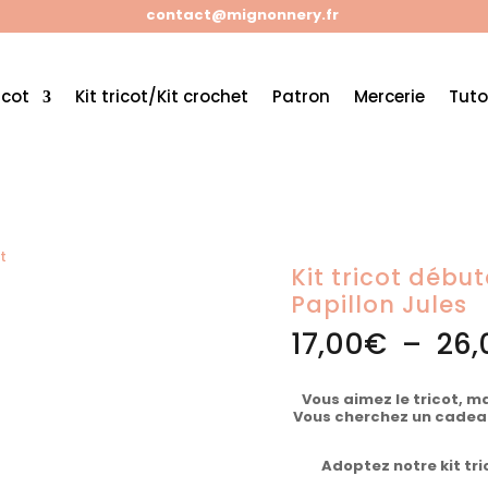
contact@mignonnery.fr
icot
Kit tricot/Kit crochet
Patron
Mercerie
Tuto
t
/ Kit tricot débutant Barrette/Nœud-Papillon Jules
Kit tricot déb
Papillon Jules
17,00
€
–
26,
Vous aimez le tricot, 
Vous cherchez un cadeau
Adoptez notre kit tr