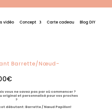
s vidéo
Concept
Carte cadeau
Blog DIY
utant Barrette/Nœud-
Plage
00
€
de
prix :
17,00€
à
mais vous ne savez pas par où commencer ?
26,00€
 original et personnalisé pour vos proches
?
icot débutant: Barrette / Nœud Papillon!