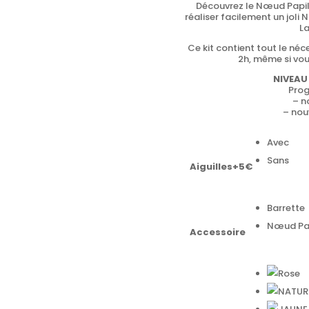
Découvrez le Nœud Papill
réaliser facilement un joli
L
Ce kit contient tout le né
2h, même si vou
NIVEAU 
Prog
– n
– nou
Avec
Sans
Aiguilles+5€
Barrette
Nœud Pap
Accessoire