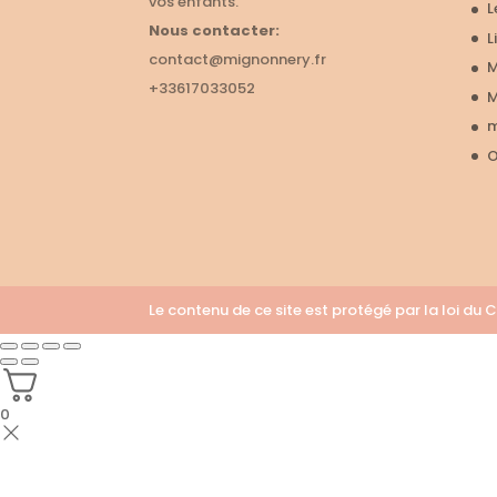
vos enfants.
L
Nous contacter:
L
contact@mignonnery.fr
M
+33617033052
M
m
O
Le contenu de ce site est protégé par la loi d
0