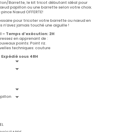
on/Barrette, le kit tricot débutant idéal pour
 Nœud papillon ou une barrette selon votre choix.
a pince Nœud OFFERTE!
cessaire pour tricoter votre barrette ou nœud en
s n’avez jamais touché une aiguille !
I – Temps d’exécution: 2H
ressez en apprenant de :
ouveaux points: Point riz.
velles techniques: couture
Expédié sous 48H
illon