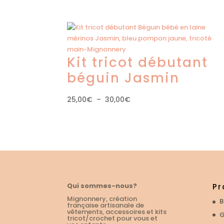
de
prix :
22,00€
à
27,00€
Kit tricot débutant
béguin Jasmin
Plage
25,00
€
–
30,00
€
de
prix :
25,00€
à
30,00€
Qui sommes-nous?
Pr
Mignonnery, création
B
française artisanale de
vêtements, accessoires et kits
G
tricot/crochet pour vous et