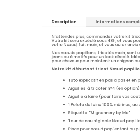
Description
Informations compl
N’attendez plus, commandez votre kit trico
Votre kit sera expédié sous 48h, et vous po
votre Nœud, fait main, et vous aurez envi
Nos nœuds papillons, tricotés main, sont un
jeans ou à motifs pour un look décalé. Idé
pour cheveux pour maintenir un chignon ou
Notre kit débutant tricot Nœud papillo
Tuto explicatif en pas à pas et en
Aiguilles à tricoter n°4 (en option)
Aiguille à laine (pour faire vos cou
1 Pelote de laine 100% mérinos, au 
Etiquette "Mignonnery by Me"
Tour de cou réglable Nœud papillo
Pince pour nœud pap' enfant ou p