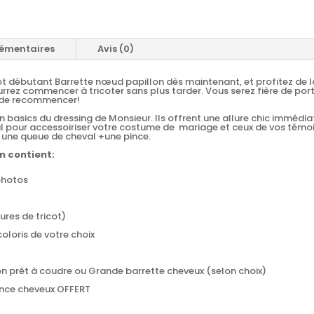
émentaires
Avis (0)
t débutant Barrette nœud papillon dès maintenant, et profitez de la 
urrez commencer à tricoter sans plus tarder. Vous serez fière de por
e de recommencer!
 basics du dressing de Monsieur. Ils offrent une allure chic immédia
al pour accessoiriser votre costume de mariage et ceux de vos témo
 une queue de cheval +une pince.
n contient:
 photos
tures de tricot)
coloris de votre choix
n prêt à coudre ou Grande barrette cheveux (selon choix)
ince cheveux OFFERT