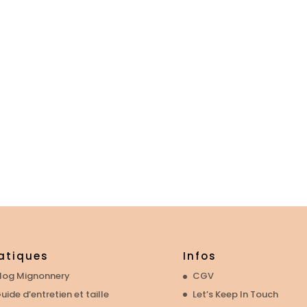
atiques
Infos
log Mignonnery
CGV
uide d’entretien et taille
Let’s Keep In Touch