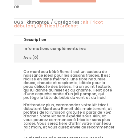
tricot
débutant
OR
Manteau
Bébé
Benoit
UGS :
kitmantoB
Catégories :
Kit Tricot
débutant
,
Kit Tricot/Crochet
Description
Informations complémentaires
Avis (0)
Ce manteau bébé Benoit est un cadeau de
naissance idéal pour les saisons froides. Il est
réalisé en laine mérinos, une fibre naturelle,
douce, chaude et respirante, idéale pour la
peau délicate des bébés. Il a un point texturé,
qui lui donne du relief et du charme. Il est doté
d’une capuche ornée d’un joli pompon, qui
protège la tête du bébé du vent et du froid.
N’attendez plus, commandez votre kit tricot
débutant Manteau Benoit dès maintenant, et
profitez de la livraison gratuite à partir de 75€
d’achat. Votre kit sera expédié sous 48h, et
vous pourrez commencer à tricoter sans plus
tarder. Vous serez fière d’offrir votre manteau
fait main, et vous aurez envie de recommencer
!