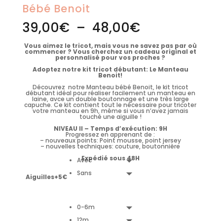
Bébé Benoit
Plage
39,00
€
–
48,00
€
de
prix :
39,00€
Vous aimez le tricot, mais vous ne savez pas par où
à
commencer ? Vous cherchez un cadeau original et
48,00€
personnalisé pour vos proches ?
Adoptez notre kit tricot débutant: Le Manteau
Benoit!
Découvrez notre Manteau bébé Benoit, le kit tricot
débutant idéal pour réaliser facilement un manteau en
laine, avce un double boutonnage et une très large
capuche. Ce kit contient tout le nécessaire pour tricoter
votre manteau en 9h, même si vous n’avez jamais
touché une aiguille !
NIVEAU II – Temps d’exécution: 9H
Progressez en apprenant de :
– nouveaux points: Point mousse, point jersey
– nouvelles techniques: couture, boutonnière
Expédié sous 48H
Avec
Sans
Aiguilles+5€
0-6m
12m