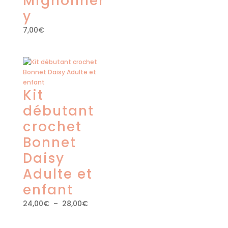
Mignonner
y
7,00
€
Kit
débutant
crochet
Bonnet
Daisy
Adulte et
enfant
Plage
24,00
€
–
28,00
€
de
prix :