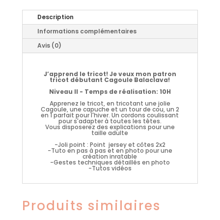
Description
Informations complémentaires
Avis (0)
J’apprend le tricot! Je veux mon patron
tricot débutant Cagoule Balaclava!
Niveau II - Temps de réalisation: 10H
Apprenez le tricot, en tricotant une jolie
Cagoule, une capuche et un tour de cou, un 2
en 1 parfait pour l'hiver. Un cordons coulissant
pour s'adapter à toutes les têtes.
Vous disposerez des explications pour une
taille adulte
-Joli point : Point jersey et côtes 2x2
-Tuto en pas à pas et en photo pour une
création inratable
-Gestes techniques détaillés en photo
-Tutos vidéos
Produits similaires