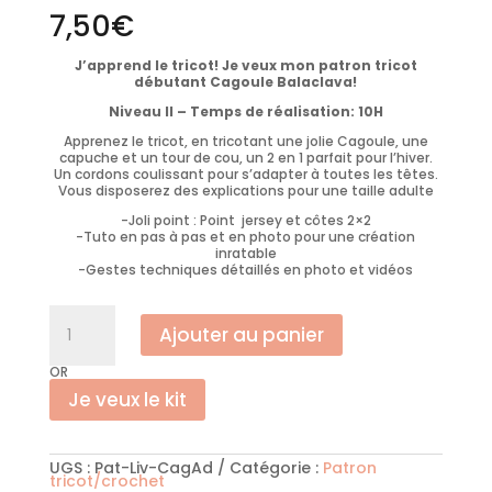
7,50
€
J’apprend le tricot! Je veux mon patron tricot
débutant Cagoule Balaclava!
Niveau II – Temps de réalisation: 10H
Apprenez le tricot, en tricotant une jolie Cagoule, une
capuche et un tour de cou, un 2 en 1 parfait pour l’hiver.
Un cordons coulissant pour s’adapter à toutes les têtes.
Vous disposerez des explications pour une taille adulte
-Joli point : Point jersey et côtes 2×2
-Tuto en pas à pas et en photo pour une création
inratable
-Gestes techniques détaillés en photo et vidéos
quantité
de
Ajouter au panier
Patron
tricot
facile
OR
Cagoule
Balaclava
Je veux le kit
(Livret)
UGS :
Pat-Liv-CagAd
Catégorie :
Patron
tricot/crochet