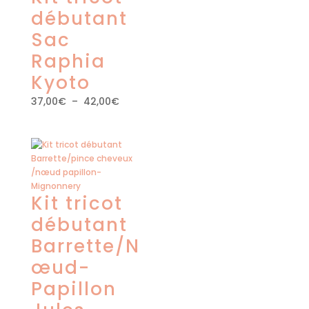
débutant
Sac
Raphia
Kyoto
Plage
37,00
€
–
42,00
€
de
prix :
37,00€
à
42,00€
Kit tricot
débutant
Barrette/N
œud-
Papillon