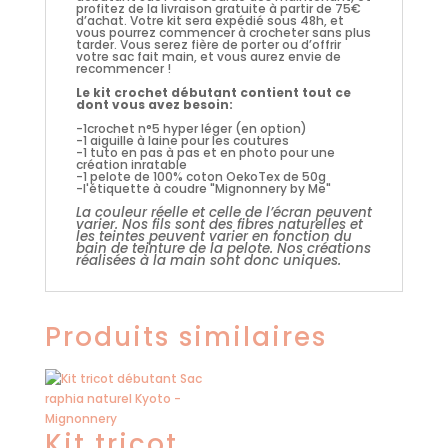
profitez de la livraison gratuite à partir de 75€
d’achat. Votre kit sera expédié sous 48h, et
vous pourrez commencer à crocheter sans plus
tarder. Vous serez fière de porter ou d’offrir
votre sac fait main, et vous aurez envie de
recommencer !
Le kit crochet débutant contient tout ce
dont vous avez besoin:
-1crochet n°5 hyper léger (en option)
-1 aiguille à laine pour les coutures
-1 tuto en pas à pas et en photo pour une
création inratable
-1 pelote de 100% coton OekoTex de 50g
-l'étiquette à coudre "Mignonnery by Me"
La couleur réelle et celle de l’écran peuvent
varier. Nos fils sont des fibres naturelles et
les teintes peuvent varier en fonction du
bain de teinture de la pelote. Nos créations
réalisées à la main sont donc uniques.
Produits similaires
Kit tricot