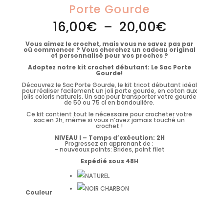
Porte Gourde
Plage
16,00
€
–
20,00
€
de
prix :
16,00€
Vous aimez le crochet, mais vous ne savez pas par
à
où commencer ? Vous cherchez un cadeau original
20,00€
et personnalisé pour vos proches ?
Adoptez notre kit crochet débutant: Le Sac Porte
Gourde!
Découvrez le Sac Porte Gourde, le kit tricot débutant idéal
pour réaliser facilement un joli porte gourde, en coton aux
jolis coloris naturels. Un sac pour transporter votre gourde
de 50 ou 75 cl en bandoulière.
Ce kit contient tout le nécessaire pour crocheter votre
sac en 2h, même si vous n’avez jamais touché un
crochet !
NIVEAU I – Temps d’exécution: 2H
Progressez en apprenant de :
– nouveaux points: Brides, point filet
Expédié sous 48H
Couleur