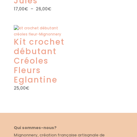
Jules
Plage
17,00
€
–
26,00
€
de
prix :
17,00€
à
Kit crochet
26,00€
débutant
Créoles
Fleurs
Eglantine
25,00
€
Qui sommes-nous?
Mignonnery, création française artisanale de