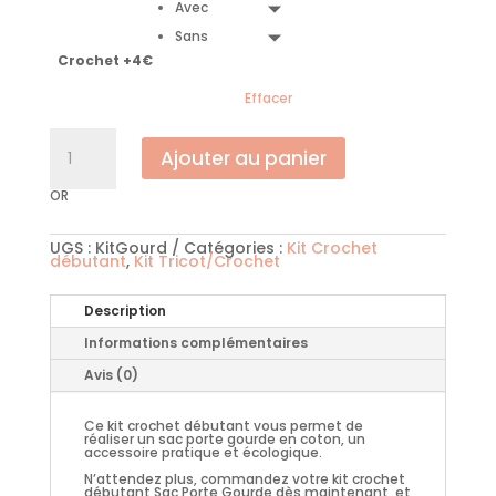
Avec
Sans
Crochet +4€
Effacer
quantité
de
Ajouter au panier
Kit
crochet
débutant
OR
sac
Porte
Gourde
UGS :
KitGourd
Catégories :
Kit Crochet
débutant
,
Kit Tricot/Crochet
Description
Informations complémentaires
Avis (0)
Ce kit crochet débutant vous permet de
réaliser un sac porte gourde en coton, un
accessoire pratique et écologique.
N’attendez plus, commandez votre kit crochet
débutant Sac Porte Gourde dès maintenant, et