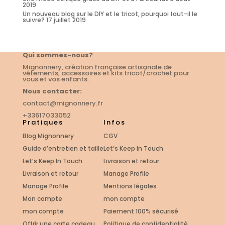
2019
Un nouveau blog sur le DIY et le tricot, pourquoi faut-il le
suivre?
17 juillet 2019
Qui sommes-nous?
Mignonnery, création française artisanale de
vêtements, accessoires et kits tricot/crochet pour
vous et vos enfants.
Nous contacter:
contact@mignonnery.fr
+33617033052
Pratiques
Infos
Blog Mignonnery
CGV
Guide d’entretien et taille
Let’s Keep In Touch
Let’s Keep In Touch
Livraison et retour
Livraison et retour
Manage Profile
Manage Profile
Mentions légales
Mon compte
mon compte
mon compte
Paiement 100% sécurisé
Offrir une carte cadeau
Politique de confidentialité